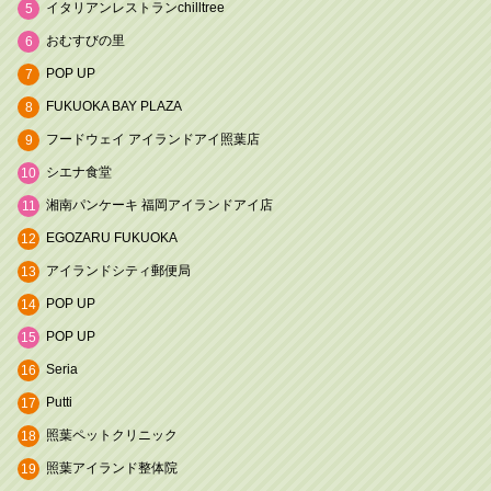
イタリアンレストランchilltree
5
おむすびの里
6
POP UP
7
FUKUOKA BAY PLAZA
8
フードウェイ アイランドアイ照葉店
9
シエナ食堂
10
湘南パンケーキ 福岡アイランドアイ店
11
EGOZARU FUKUOKA
12
アイランドシティ郵便局
13
POP UP
14
POP UP
15
Seria
16
Putti
17
照葉ペットクリニック
18
照葉アイランド整体院
19