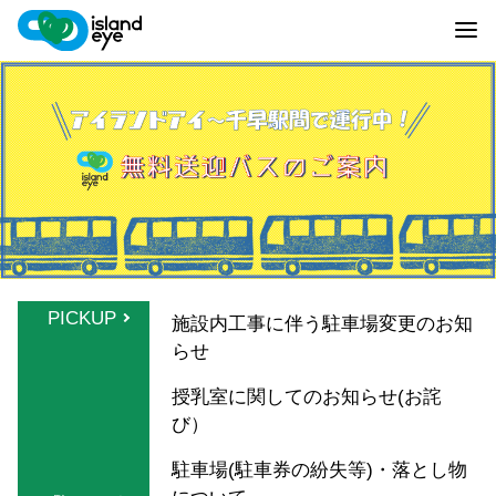
PICKUP
施設内工事に伴う駐車場変更のお知
らせ
授乳室に関してのお知らせ(お詫
び）
駐車場(駐車券の紛失等)・落とし物