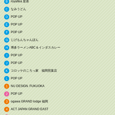
royaltea 皇茶
B
なみうどん
C
POP UP
D
POP UP
E
POP UP
F
じげもんちゃんぽん
G
博多ラーメンABC＆インダスカレー
H
POP UP
I
POP UP
J
コロッケのころっ家 福岡照葉店
K
POP UP
L
NU DESIGN. FUKUOKA
1
POP UP
2
ogawa GRAND lodge 福岡
3
ACT JAPAN GRAND EAST
4