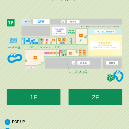
1F
2F
POP UP
A