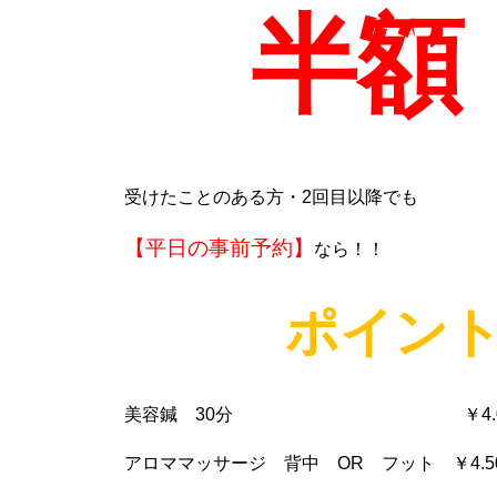
半額
受けたことのある方・
2
回目以降でも
【平日の事前予約】
なら！！
ポイン
美容鍼
30
分 ￥
4
アロママッサージ 背中
OR
フット ￥
4.5