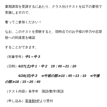
夏期講習を受講するにあたり、クラス分けテストを以下の要領で
実施しますので、
奮ってご参加ください！
なお、このテストを受験すると、現時点でのお子様の学力や志望
校への到達度を確認
することができます。
（対象学年）
中1～中３
（日時）
6/27(土)中１・中２ 19：00～21：20
6/28(日)中３ ≪午前の部≫10：45～13：10 ≪午後
の部≫18：15～20：40
（テスト内容）各学年 国語/数学/英語
（申し込み）
英進館HP
より受付