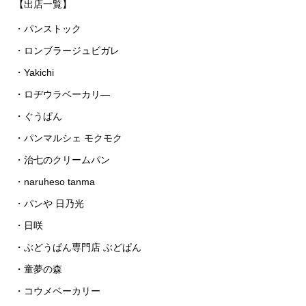
【出店一覧】
・パンストック
・ロンブラージュビガレ
・
Yakichi
・ロヂウラベーカリ―
・ぐうぱん
・パンマルシェ モクモク
・治七のクリームパン
・
naruheso tanma
・パンや 日乃光
・日咲
・ぶどうぱん専門店 ぶどぱん
・童夢の森
・コウメベーカリー