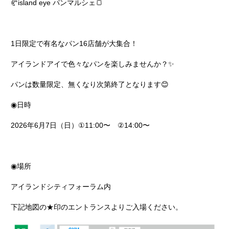
🥐
island eye
パンマルシェ
🍞
1
日限定で有名なパン
16
店舗が大集合！
アイランドアイで色々なパンを楽しみませんか？
✨
パンは数量限定、無くなり次第終了となります
😊
◉
日時
2026
年
6
月
7
日（日）
①11:00
〜
②14:00
〜
◉場所
アイランドシティフォーラム内
下記地図の★印のエントランスよりご入場ください。