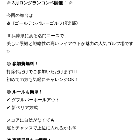
🎉
3月ロングランコンペ開催！
🎉
今回の舞台は
⛳️《ゴールデンバレーゴルフ倶楽部》
🏌️‍♂️兵庫県にある名門コースで、
美しい景観と戦略性の高いレイアウトが魅力の人気ゴルフ場です
✨
🟡
参加費無料！
打席代だけでご参加いただけます🙆‍♀️
初めての方も気軽にチャレンジOK！
🟢
ルールも簡単！
✔ ダブルパーホールアウト
✔ 新ペリア方式
スコアに自信がなくても
運とチャンスで上位に入れるかも🎯