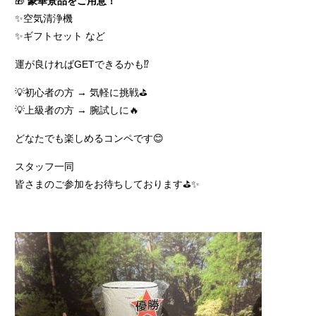
🎁
豪華景品をご用意！
✨空気清浄機
✨ギフトセット など
運が良ければGETできるかも⁉️
💡初心者の方 → 気軽に挑戦⛳️
💡上級者の方 → 腕試しに🔥
どなたでも楽しめるコンペです😊
スタッフ一同
皆さまのご参加をお待ちしております⛳️✨