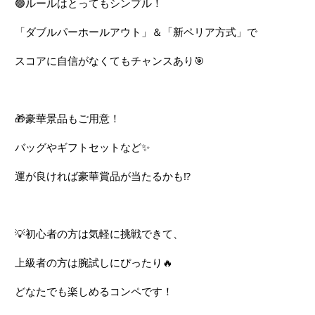
🟢
ルールはとってもシンプル！
「ダブルパーホールアウト」＆「新ペリア方式」で
スコアに自信がなくてもチャンスあり
🎯
🎁
豪華景品もご用意！
バッグやギフトセットなど
✨
運が良ければ豪華賞品が当たるかも
⁉️
💡
初心者の方は気軽に挑戦できて、
上級者の方は腕試しにぴったり
🔥
どなたでも楽しめるコンペです！