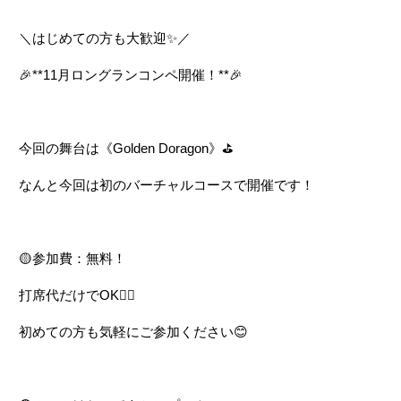
＼はじめての方も大歓迎
✨
／
🎉
**11
月ロングランコンペ開催！
**
🎉
今回の舞台は《
Golden Doragon
》
⛳️
なんと今回は初のバーチャルコースで開催です！
🟡
参加費：無料！
打席代だけで
OK
🙆‍♀️
初めての方も気軽にご参加ください
😊