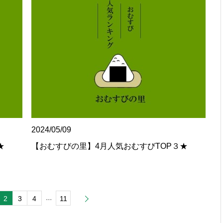
2024/05/09
★
【おむすびの里】4月人気おむすびTOP３★
...
2
3
4
11