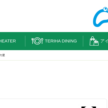
HEATER
TERIHA DINING
ア
の里